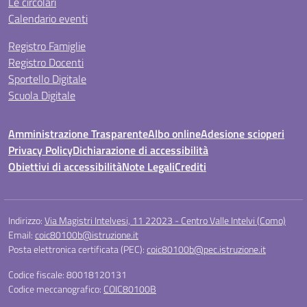
Le circolari
Calendario eventi
Registro Famiglie
Registro Docenti
Sportello Digitale
Scuola Digitale
Amministrazione Trasparente
Albo online
Adesione scioperi
Privacy Policy
Dichiarazione di accessibilità
Obiettivi di accessibilità
Note Legali
Crediti
Indirizzo:
Via Magistri Intelvesi, 11 22023 - Centro Valle Intelvi (Como)
Email:
coic80100b@istruzione.it
Posta elettronica certificata (PEC):
coic80100b@pec.istruzione.it
Codice fiscale: 80018120131
Codice meccanografico:
COIC80100B