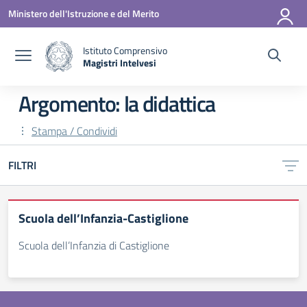
Vai ai contenuti
Vai al menu di navigazione
Vai al footer
Ministero dell'Istruzione e del Merito
Istituto Comprensivo
Magistri Intelvesi
— Visita la pagina iniziale della scuola
Argomento: la didattica
Stampa / Condividi
FILTRI
Scuola dell’Infanzia-Castiglione
Scuola dell’Infanzia di Castiglione