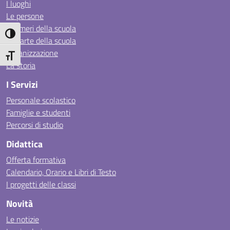
I luoghi
Le persone
I numeri della scuola
Attiva/disattiva alto contrasto
Le carte della scuola
Organizzazione
Attiva/disattiva dimensione testo
La storia
I Servizi
Personale scolastico
Famiglie e studenti
Percorsi di studio
Didattica
Offerta formativa
Calendario, Orario e Libri di Testo
I progetti delle classi
Novità
Le notizie