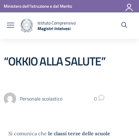
Vai ai contenuti
Vai al menu di navigazione
Vai al footer
Ministero dell'Istruzione e del Merito
Istituto Comprensivo
Magistri Intelvesi
— Visita la pagina iniziale della scuola
“OKKIO ALLA SALUTE”
Personale scolastico
0
Si comunica che
le classi terze delle scuole