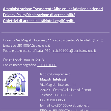
Amministrazione Trasparente
Albo online
Adesione scioperi
Privacy Policy
Dichiarazione di accessibilità
Obiettivi di accessibilità
Note Legali
Crediti
Indirizzo:
Via Magistri Intelvesi, 11 22023 - Centro Valle Intelvi (Como)
Email:
coic80100b@istruzione.it
Posta elettronica certificata (PEC):
coic80100b@pec.istruzione.it
Codice fiscale: 80018120131
Codice meccanografico:
COIC80100B
Istituto Comprensivo
Magistri Intelvesi
Via Magistri Intelvesi, 11
22023 - Centro Valle Intelvi (Como)
Telefono: 031830368
FAX: 031833053
E-mail: coic80100b@istruzione.it
PEC: coic80100b@pec.istruzione.it