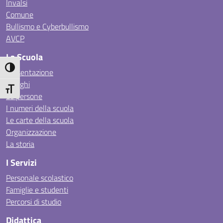
Invalsi
Comune
Bullismo e Cyberbullismo
AVCP
La Scuola
Attiva/disattiva alto contrasto
Presentazione
I luoghi
Attiva/disattiva dimensione testo
Le persone
I numeri della scuola
Le carte della scuola
Organizzazione
La storia
I Servizi
Personale scolastico
Famiglie e studenti
Percorsi di studio
Didattica