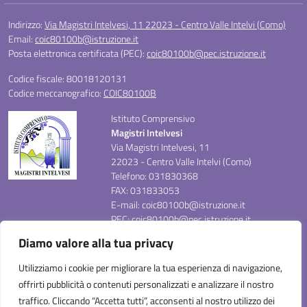
Indirizzo:
Via Magistri Intelvesi, 11 22023 - Centro Valle Intelvi (Como)
Email:
coic80100b@istruzione.it
Posta elettronica certificata (PEC):
coic80100b@pec.istruzione.it
Codice fiscale: 80018120131
Codice meccanografico:
COIC80100B
Istituto Comprensivo
Magistri Intelvesi
Via Magistri Intelvesi, 11
22023 - Centro Valle Intelvi (Como)
Telefono: 031830368
FAX: 031833053
E-mail: coic80100b@istruzione.it
PEC: coic80100b@pec.istruzione.it
Codice Meccanografico: COIC80100B
Diamo valore alla tua privacy
Codice Fiscale: 80018120131
Codice Univoco Ufficio UF0SFC
Utilizziamo i cookie per migliorare la tua esperienza di navigazione,
offrirti pubblicità o contenuti personalizzati e analizzare il nostro
traffico. Cliccando “Accetta tutti”, acconsenti al nostro utilizzo dei