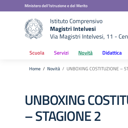
Vai ai contenuti
Vai al menu di navigazione
Vai al footer
Ministero dell'Istruzione e del Merito
Istituto Comprensivo
Magistri Intelvesi
Via Magistri Intelvesi, 11 - Cent
della scuola
— Visita la pagina iniziale del
Scuola
Servizi
Novità
Didattica
Home
Novità
UNBOXING COSTITUZIONE – S
UNBOXING COSTIT
– STAGIONE 2