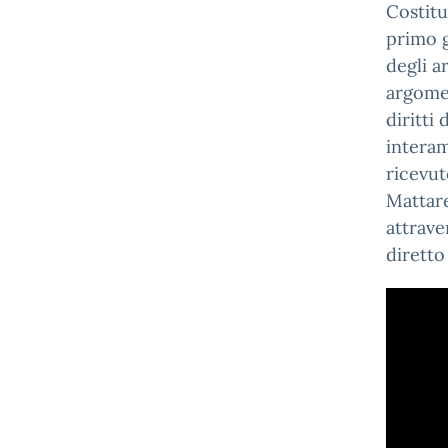
Costitu
primo g
degli a
argomen
diritti
interam
ricevut
Mattare
attrave
diretto