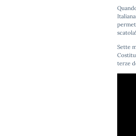
Quando
Italia
permett
scatola
Sette m
Costitu
terze 