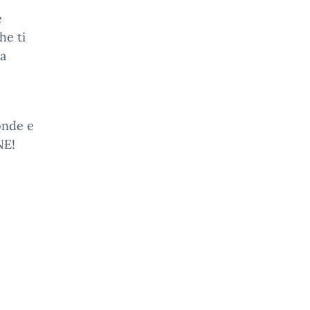
e
he ti
na
onde e
NE!