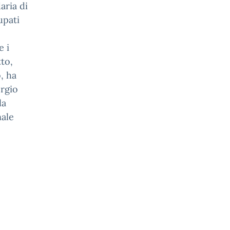
aria di
upati
e i
to,
, ha
ergio
la
nale