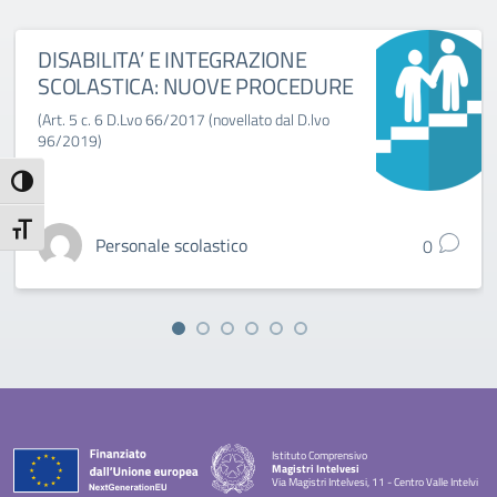
DISABILITA’ E INTEGRAZIONE
SCOLASTICA: NUOVE PROCEDURE
(Art. 5 c. 6 D.Lvo 66/2017 (novellato dal D.lvo
96/2019)
Attiva/disattiva alto contrasto
Attiva/disattiva dimensione testo
Personale scolastico
0
Istituto Comprensivo
Magistri Intelvesi
Via Magistri Intelvesi, 11 - Centro Valle Intelvi
— Visita la pagina iniziale della scuola