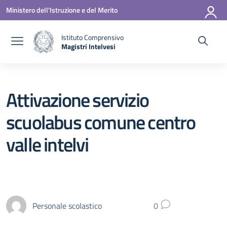
Vai ai contenuti
Vai al menu di navigazione
Vai al footer
Ministero dell'Istruzione e del Merito
Istituto Comprensivo
Magistri Intelvesi
— Visita la pagina iniziale della scuola
Attivazione servizio
scuolabus comune centro
valle intelvi
Personale scolastico
0