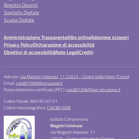
Registro Docenti
Sportello Digitale
Scuola Digitale
Amministrazione Trasparente
Albo online
Adesione scioperi
Privacy Policy
Dichiarazione di accessibilità
Obiettivi di accessibilità
Note Legali
Crediti
Indirizzo:
Via Magistri Intelvesi, 11 22023 - Centro Valle Intelvi (Como)
Email:
coic80100b@istruzione.it
Posta elettronica certificata (PEC):
coic80100b@pec.istruzione.it
Codice fiscale: 80018120131
Codice meccanografico:
COIC80100B
Istituto Comprensivo
Magistri Intelvesi
Via Magistri Intelvesi, 11
22023 - Centro Valle Intelvi (Como)