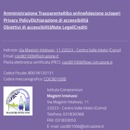
Amministrazione Trasparente
Albo online
Adesione scioperi
Privacy Policy
Dichiarazione di accessibilità
Obiettivi di accessibilità
Note Legali
Crediti
Indirizzo:
Via Magistri Intelvesi, 11 22023 - Centro Valle Intelvi (Como)
Email:
coic80100b@istruzione.it
Posta elettronica certificata (PEC):
coic80100b@pec.istruzione.it
Codice fiscale: 80018120131
Codice meccanografico:
COIC80100B
Istituto Comprensivo
Magistri Intelvesi
Via Magistri Intelvesi, 11
22023 - Centro Valle Intelvi (Como)
Telefono: 031830368
FAX: 031833053
E-mail: coic80100b@istruzione.it