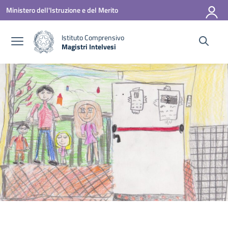
Vai ai contenuti
Vai al menu di navigazione
Vai al footer
Ministero dell'Istruzione e del Merito
Istituto Comprensivo
Magistri Intelvesi
— Visita la pagina iniziale della scuola